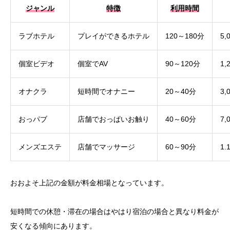
ジャンル
特徴
利用時間
ラブホテル
プレイができるホテル
120～180分
5,
個室ビデオ
個室でAV
90～120分
1,
オナクラ
短時間でオナニー
20～40分
3,
おっパブ
店舗でおっぱいお触り
40～60分
7,
メンズエステ
店舗でマッサージ
60～90分
1
おおよそ上記の金額が料金相場となっています。
短時間での休憩・滞在の場合はやはり宿泊の場合と異なり料金が
安くなる傾向にあります。